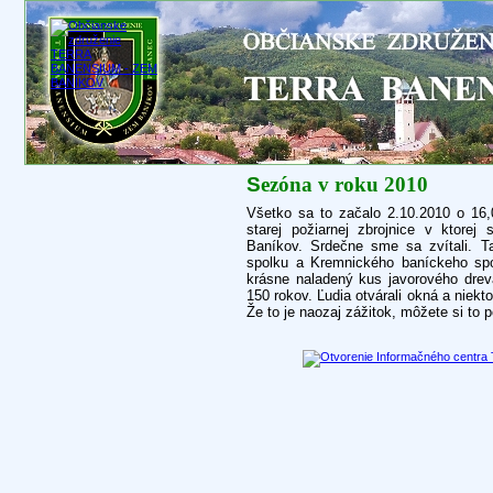
S
ezóna v roku 2010
Všetko sa to začalo 2.10.2010 o 16,
starej požiarnej zbrojnice v ktor
Baníkov. Srdečne sme sa zvítali. Ta
spolku a Kremnického baníckeho spo
krásne naladený kus javorového drev
150 rokov. Ľudia otvárali okná a niekto
Že to je naozaj zážitok, môžete si to p