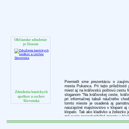
Občianske združenie
je členom
Premietli sme prezentáciu o zaujím
mesta Pukanca. Pri tejto príležitos
miest aj na kráľovskú poštovú cestu 
Zdru
enia baníckych
ž
sloganom "Na kráľovskej ceste, kráľ
spolkov a cechov
pri informačnej tabuli náučného ch
Slovenska
tomto mieste je osadená aj pamätn
naozajstné majstrovstvo v klopaní a
klopalo. Tak ako kladivko a želiezko 
má svoje nazastupiteľné miesto v hisór